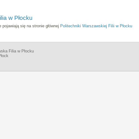
lia w Płocku
 pojawiają się na stronie głównej
Politechniki Warszawskiej Filii w Płocku
ska Filia w Płocku
Płock