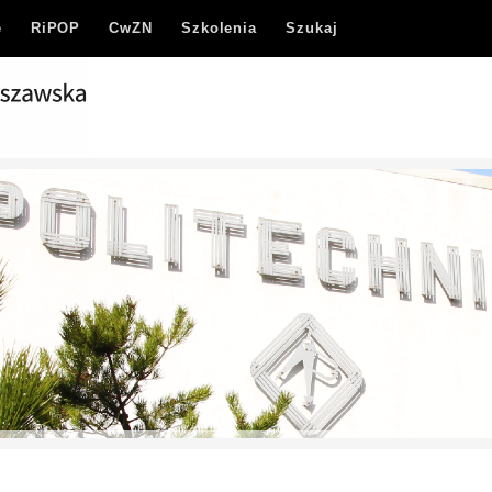
e
RiPOP
CwZN
Szkolenia
Szukaj