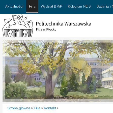
Aktualności
Filia
Wydział BMiP
Kolegium NEiS
Badania i
Strona główna
Filia
Kontakt
»
»
»