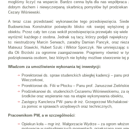
mogliśmy liczyć na wsparcie. Bardzo cenna była dla nas współpraca
dobrym duchem i niewyczerpaną skarbnicą pomysłów był prodziekan d
Cezary Wiśniewski.
A teraz czas przedstawić wykonawców tego przedsięwzięcia. Sie
Budownictwa Konstruktor poświęciło blisko rok swojej wytężonej 
obiektu. Przez cały ten czas wokół przedsięwzięcia przewijało się wiele
wyróżnić każdego z osobna. Jednak są tacy, którzy podjęli największy
to: niestrudzony Marcin Serwach, zaradny Damian Pancyk, oraz nieza
Mateusz Stawicki, Hubert Szulc i Wiktor Sporczyk. Nie umniejszając s
dla Oli Brzóski za ogromne zaangażowanie. Pragniemy również w t
podziękowania osobom, bez których nie byłoby możliwe stworzenie tej p
Władzom za umożliwienie wykonania tej inwestycji:
Prorektorowi ds. spraw studenckich ubiegłej kadencji – panu pr
Wieczorkowi,
Prorektorowi ds. Filii w Płocku – Panu prof. Januszowi Zielińsk
Prodziekanowi ds. studenckich Cezaremu Wiśniewskiemu, za o
środków oraz wspieranie nas na etapie wykonywania obiektu,
Zastępcy Kanclerza PW- panu dr inż. Grzegorzowi Michalakowi 
za pomoc w sprawach urzędowych oraz technicznych,
Pracownikom PW, a w szczególności
:
Opiekun koła – mgr inż. Małgorzacie Wydrze – za ogrom włożon
motywację w najtrudniejszych momentach, przekazaną nam wie