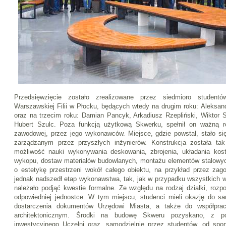
Przedsięwzięcie zostało zrealizowane przez siedmioro studentó
Warszawskiej Filii w Płocku, będących wtedy na drugim roku: Aleksa
oraz na trzecim roku: Damian Pancyk, Arkadiusz Rzepliński, Wiktor 
Hubert Szulc. Poza funkcją użytkową Skwerku, spełnił on ważną ro
zawodowej, przez jego wykonawców. Miejsce, gdzie powstał, stało s
zarządzanym przez przyszłych inżynierów. Konstrukcja została ta
możliwość nauki wykonywania deskowania, zbrojenia, układania kostk
wykopu, dostaw materiałów budowlanych, montażu elementów stalowych
o estetykę przestrzeni wokół całego obiektu, na przykład przez zag
jednak nadszedł etap wykonawstwa, tak, jak w przypadku wszystkich 
należało podjąć kwestie formalne. Ze względu na rodzaj działki, rozp
odpowiedniej jednostce. W tym miejscu, studenci mieli okazję do sa
dostarczenia dokumentów Urzędowi Miasta, a także do współprac
architektonicznym. Środki na budowę Skweru pozyskano, z 
inwestycyjnego Uczelni oraz, samodzielnie przez studentów, od spo