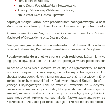
panu Mironowi Brosiowi,
firmie Dobra Posadzka Adam Nowakowski,
Agencji Reklamowej Waldemar Sochocki,
firmie West-Rent Renata Lipowska.
Zaprzyjaźnionym kołom oraz pracownikom zaangażowanym w nasz 
Mariuszowi Sarniakowi, p. dr inż. Bożenie Piątkowskiej, p. dr Inż. Paw
Samorządowi Studentów,
a szczególnie Przemysławowi Jarosińskiemu
Maciejowi Wiśniewskiemu oraz Joannie Obst.
Zaangażowanym studentom i absolwentom:
Michałowi Olszewskiemu
Dorocie Kurkowskiej, Dominikowi Iwańskiemu, Łukaszowi Pancykowi.
Podziękowania kieruję też w stronę moich rodziców,
którzy nie tylko
tego przedsięwzięcia, ale też kilkukrotnie pomagali w transporcie materia
To nasza wspólna praca sprawiła, że dzisiaj się tu gromadzimy. Ta mobi
w stanie osiągnąć znacznie więcej, niż potrafimy sobie wyobrazić. Uz
chociaż jedna osoba dzięki niemu uwierzy, że stać ją na więcej, niż
koniec chciałabym podzielić się z Państwem słowami Steve’a Jobs’a, w
jednego z najbogatszych ludzi na świecie. Powiedział on w którymś
ciebie stworzone zostało przez ludzi, którzy wcale nie byli mądrzejsi o
zmienić, możesz zbudować coś swojego, z czego będą korzystali inni 
czas modelować, wpływać na jego jakość. Największym zadaniem czło
z przekonania, że życie jest takie, jakie jest, i że nic nie da się zrobić.