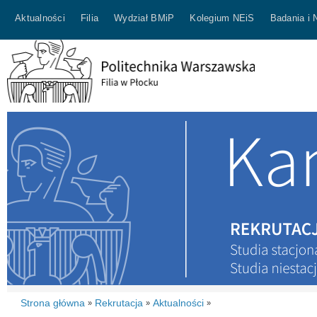
Aktualności
Filia
Wydział BMiP
Kolegium NEiS
Badania i 
Strona główna
Rekrutacja
Aktualności
»
»
»