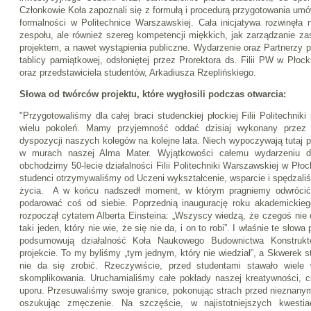
Członkowie Koła zapoznali się z formułą i procedurą przygotowania um
formalności w Politechnice Warszawskiej. Cała inicjatywa rozwinęła n
zespołu, ale również szereg kompetencji miękkich, jak zarządzanie za
projektem, a nawet wystąpienia publiczne. Wydarzenie oraz Partnerzy pr
tablicy pamiątkowej, odsłoniętej przez Prorektora ds. Filii PW w Płock
oraz przedstawiciela studentów, Arkadiusza Rzeplińskiego.
Słowa od twórców projektu, które wygłosili podczas otwarcia:
"Przygotowaliśmy dla całej braci studenckiej płockiej Filii Politechniki 
wielu pokoleń. Mamy przyjemność oddać dzisiaj wykonany przez
dyspozycji naszych kolegów na kolejne lata. Niech wypoczywają tutaj 
w murach naszej Alma Mater. Wyjątkowości całemu wydarzeniu d
obchodzimy 50-lecie działalności Filii Politechniki Warszawskiej w Płoc
studenci otrzymywaliśmy od Uczeni wykształcenie, wsparcie i spędzali
życia. A w końcu nadszedł moment, w którym pragniemy odwrócić
podarować coś od siebie. Poprzednią inaugurację roku akademickiego
rozpoczął cytatem Alberta Einsteina: „Wszyscy wiedzą, że czegoś nie d
taki jeden, który nie wie, że się nie da, i on to robi”. I właśnie te słow
podsumowują działalność Koła Naukowego Budownictwa Konstruk
projekcie. To my byliśmy „tym jednym, który nie wiedział”, a Skwerek 
nie da się zrobić. Rzeczywiście, przed studentami stawało wiel
skomplikowania. Uruchamialiśmy całe pokłady naszej kreatywności, c
uporu. Przesuwaliśmy swoje granice, pokonując strach przed nieznanym
oszukując zmęczenie. Na szczęście, w najistotniejszych kwesti