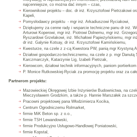
najcenniejsze, co można dać innym – czas,
Kierownikowi projektu – doc. dr inż. Krzysztofowi Pietrzakowi or
Kapeli,
Pomysłodawcy projektu - mgr inż. Arkadiuszowi Ryciakowi,
Dziękujemy za cenne rady i wsparcie techniczne panu dr inż. Wo
Arturowi Koperowi, mgr inż. Piotrowi Dolnemu, mgr inż. Grzego
Ryszardowi Grzelakowi, inż. Michałowi Papieżyńskiemu, mgr in
dr inż. Galynie Kotsay, dr inż. Krzysztofowi Kamińskiemu,
Kwesturze, na czele z z-cą Kwestora PW, panią mgr Krystyną
Działowi gospodarczo-technicznemu, na czele z p. mgr Danutą S
Karczmarczyk, Katarzynie Lig, Izabeli Pietrzak,
Kierowcom, działowi technik informacyjnych, paniom portierkom i
P. Monice Rutkowskiej-Ryciak za promocję projektu oraz za cał
Partnerom projektu:
Mazowieckiej Okręgowej Izbie Inżynierów Budownictwa, na cze
Mieczysławem Grodzkim, a także p. Hannie Marszałek za szcz
Pracowni projektowej pana Włodzimierza Kocika,
Centrum Ogrodniczemu Rolmarket,
firmie MiK Beton sp. z o.o.,
firmie TSH Lewandowski,
firmie Produkcyjno Usługowo-Handlowej Poniatowski,
firmie Kopstal,