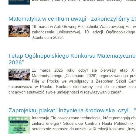
Matematyka w centrum uwagi - zakończyliśmy 1
19 marca w Auli Głównej Politechniki Warszawskiej Filii 
zakończenie jubileuszowej, 10. edycji Ogólnopolskie
„Continuum 2026”.
I etap Ogólnopolskiego Konkursu Matematyczn
2026”
11 marca 2026 roku odbył się pierwszy etap X O
Matematycznego „Continuum 2026”, organizowanego prz
Filię w Płocku we współpracy z Zespołem Szkół Cent
Łukasiewicza w Płocku. Konkurs skierowany jest do uczniów zai
chcących sprawdzić swoje umiejętności w rozwiązywaniu zadań.
Zaprojektuj plakat "Inżynieria środowiska, czyli...
Interesują Cię nowoczesne technologie, które pomagają db
zieloną energię? Studenckie Centrum Nauki Politechniki
serdecznie zaprasza do udziału w IX edycji konkursu „Inżyni