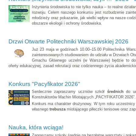
Inżynieria środowiska to nie tylko nauka – to realne dzia
rozwoju. Celem naszego konkursu jest rozbudzenie zaint
młodzieży oraz pokazanie, jak wielki wpływ na nasze codz
obszarze ekologii i ochrony środowiska.
Drzwi Otwarte Politechniki Warszawskiej 2026
Już 23 maja w godzinach 10.00–15.00 Politechnika War
zainteresowanych studiowaniem do udziału w Drzwiach Ot
Gmachu Głównego uczelni (w Warszawie) będzie to do
oferty edukacyjnej, zasad rekrutacji oraz codziennego życia akademicki
Konkurs "Pacyfikator 2026"
Serdecznie zapraszamy uczniów szkół
średnich
do udz
Konstruktorów Machin Miotających „PACYFIKATOR 2026”.
Konkurs ma charakter drużynowy. W tym roku uczestnicy
własnego
trebusza
miotającego piłeczki tenisowe oraz zap
Nauka, która wciąga!
Zapraszamy szkoły średnie na bezpłatne warsztaty i poka