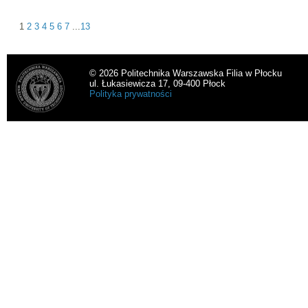
1
2
3
4
5
6
7
...
13
© 2026 Politechnika Warszawska Filia w Płocku
ul. Łukasiewicza 17, 09-400 Płock
Polityka prywatności