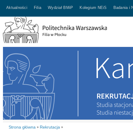
Aktualności
Filia
Wydział BMiP
Kolegium NEiS
Badania i 
Strona główna
Rekrutacja
»
»