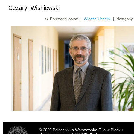
Cezary_Wisniewski
«
Poprzedni obraz
|
Władze Uczelni
|
Następny 
© 2026 Politechnika Warszawska Filia w Płocku