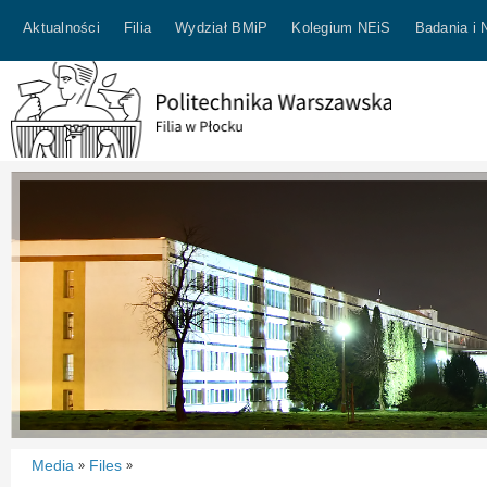
Aktualności
Filia
Wydział BMiP
Kolegium NEiS
Badania i 
Media
Files
»
»