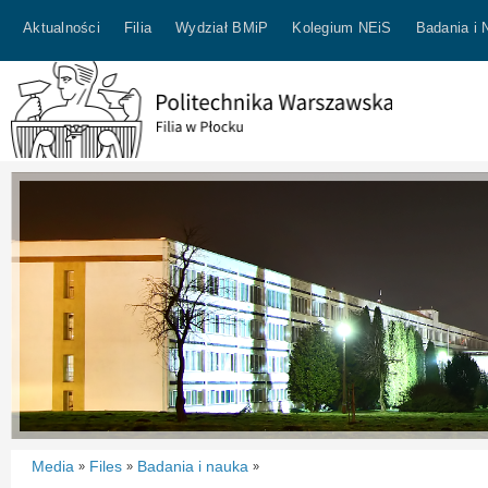
Aktualności
Filia
Wydział BMiP
Kolegium NEiS
Badania i 
Media
Files
Badania i nauka
»
»
»