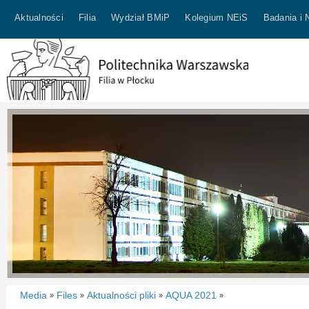
Aktualności
Filia
Wydział BMiP
Kolegium NEiS
Badania i 
Media
Files
Aktualności pliki
AQUA 2021
»
»
»
»