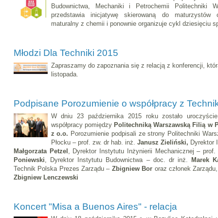
Budownictwa, Mechaniki i Petrochemii Politechniki W
przedstawia inicjatywę skierowaną do maturzystów
maturalny z chemii i ponownie organizuje cykl dziesięciu 
Młodzi Dla Techniki 2015
Zapraszamy do zapoznania się z relacją z konferencji, któ
listopada.
Podpisane Porozumienie o współpracy z Techni
W dniu 23 października 2015 roku zostało uroczyści
współpracy pomiędzy
Politechniką Warszawską Filią w 
z o.o.
Porozumienie podpisali ze strony Politechniki Warsz
Płocku – prof. zw. dr hab. inż.
Janusz Zieliński,
Dyrektor I
Małgorzata Petzel
, Dyrektor Instytutu Inżynierii Mechanicznej – prof.
Poniewski
, Dyrektor Instytutu Budownictwa – doc. dr inż.
Marek K
Technik Polska Prezes Zarządu –
Zbigniew Bor
oraz członek Zarządu,
Zbigniew Lenczewski
Koncert "Misa a Buenos Aires" - relacja