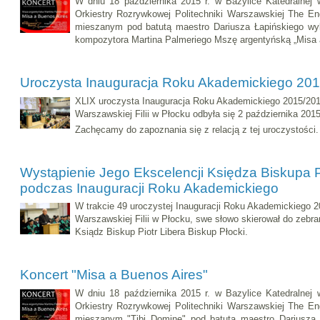
W dniu 18 października 2015 r. w Bazylice Katedralne
Orkiestry Rozrywkowej Politechniki Warszawskiej The E
mieszanym pod batutą maestro Dariusza Łapińskiego wyk
kompozytora Martina Palmeriego Mszę argentyńską „Misa a
Uroczysta Inauguracja Roku Akademickiego 2015
XLIX uroczysta Inauguracja Roku Akademickiego 2015/201
Warszawskiej Filii w Płocku odbyła się 2 października 2015
Zachęcamy do zapoznania się z relacją z tej uroczystości.
Wystąpienie Jego Ekscelencji Księdza Biskupa P
podczas Inauguracji Roku Akademickiego
W trakcie 49 uroczystej Inauguracji Roku Akademickiego 2
Warszawskiej Filii w Płocku, swe słowo skierował do zebr
Ksiądz Biskup Piotr Libera Biskup Płocki.
Koncert "Misa a Buenos Aires"
W dniu 18 października 2015 r. w Bazylice Katedralne
Orkiestry Rozrywkowej Politechniki Warszawskiej The E
mieszanym "Tibi Domine" pod batutą maestro Dariusza 