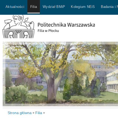
Aktualności
Filia
Wydział BMiP
Kolegium NEiS
Badania i
Strona główna
Filia
»
»