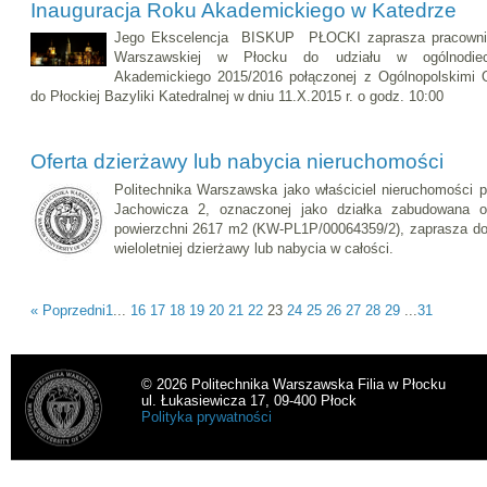
Inauguracja Roku Akademickiego w Katedrze
Jego Ekscelencja BISKUP PŁOCKI zaprasza pracownikó
Warszawskiej w Płocku do udziału w ogólnodiece
Akademickiego 2015/2016 połączonej z Ogólnopolskimi 
do Płockiej Bazyliki Katedralnej w dniu 11.X.2015 r. o godz. 10:00
Oferta dzierżawy lub nabycia nieruchomości
Politechnika Warszawska jako właściciel nieruchomości p
Jachowicza 2, oznaczonej jako działka zabudowana o
powierzchni 2617 m2 (KW-PL1P/00064359/2), zaprasza do s
wieloletniej dzierżawy lub nabycia w całości.
« Poprzedni
1
...
16
17
18
19
20
21
22
23
24
25
26
27
28
29
...
31
© 2026 Politechnika Warszawska Filia w Płocku
ul. Łukasiewicza 17, 09-400 Płock
Polityka prywatności