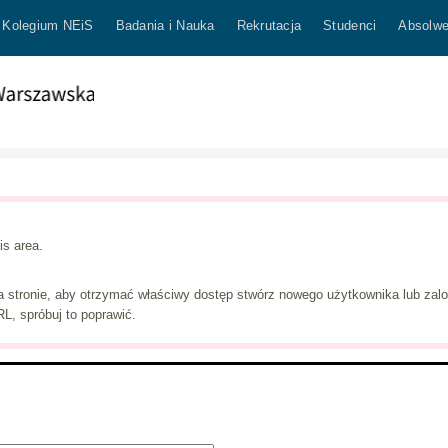
Kolegium NEiS
Badania i Nauka
Rekrutacja
Studenci
Absolwe
is area.
a stronie, aby otrzymać właściwy dostęp stwórz nowego użytkownika lub zalogu
L, spróbuj to poprawić.