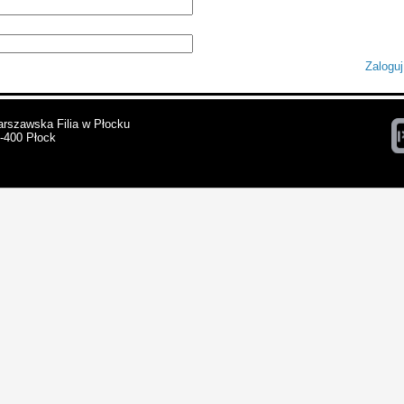
Zaloguj
arszawska Filia w Płocku
9-400 Płock