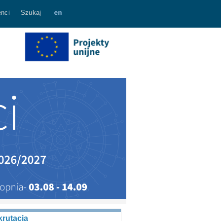
nci
Szukaj
rutacja