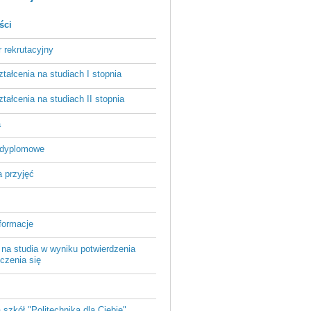
ści
r rekrutacyjny
ztałcenia na studiach I stopnia
ztałcenia na studiach II stopnia
a
odyplomowe
 przyjęć
formacje
 na studia w wyniku potwierdzenia
czenia się
a szkół "Politechnika dla Ciebie"