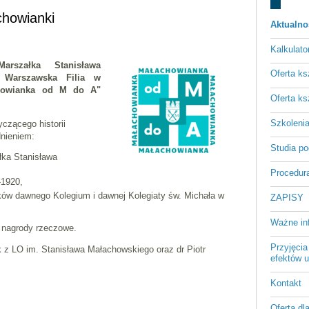
chowianki
Aktualno
Kalkulato
arszałka Stanisława
Oferta ks
a Warszawska Filia w
chowianka od M do A"
Oferta ks
Szkoleni
czącego historii
nieniem:
Studia p
łka Stanisława
Procedura
-1920,
ków dawnego Kolegium i dawnej Kolegiaty św. Michała w
ZAPISY
Ważne in
 nagrody rzeczowe.
Przyjęcia
 z LO im. Stanisława Małachowskiego oraz dr Piotr
efektów u
Kontakt
Oferta dl