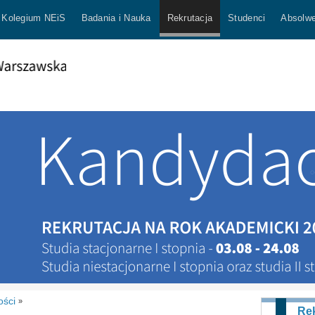
Kolegium NEiS
Badania i Nauka
Rekrutacja
Studenci
Absolwe
ości
»
Rek