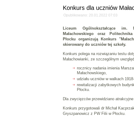
Konkurs dla uczniów Mała
Opublikowano: 20.01.2022 07:03
Liceum Ogólnokształcące im. M
Małachowskiego oraz Politechnik
Płocku organizują Konkurs "Mała
skierowany do uczniów tej szkoły.
Konkurs polega na rozwiązaniu testu doty
Małachowianki, ze szczególnym uwzględ
rocznicy nadania imienia Marsza
Małachowskiego,
udziału uczniów w walkach 1918
rewitalizacji zabytkowych budyn
Płocku.
Dla zwycięzców przewidziano atrakcyjne
Konkurs przygotowali dr Michał Kacprzak
Gryszpanowicz z PW Filii w Płocku.