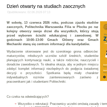
Dzień otwarty na studiach zaocznych
Opublikowano: 02.06.2026 07:13
W sobotę, 13 czerwca 2026 roku, podczas zjazdu studiów
zaocznych, Politechnika Warszawska Filia w Płocku po raz
kolejny otworzy swoje drzwi dla wszystkich, którzy stoją
przed wyborem ścieżki edukacyjnej i zawodowej. W
godzinach 10:00–13:00 Gmach Główny oraz Gmach
Mechaniki staną się centrum informacji dla kandydatów.
Wydarzenie skierowane jest do szerokiego grona odbiorców:
maturzystów, młodszych uczniów szkół średnich, studentów
planujących kontynuację nauki, a także rodziców, nauczycieli i
doradców zawodowych. To idealna okazja, aby w jednym miejscu
zdobyć komplet informacji niezbędnych do podjęcia świadomej
decyzji o przyszłości. Spotkania będą miały charakter
indywidualnych rozmów zainteresowanych zarówno z
pracownikami jak i studentami Politechniki.
Co czeka na odwiedzających?
Wszystko o rekrutacji: Pracownicy uczelni omówią zasady i term