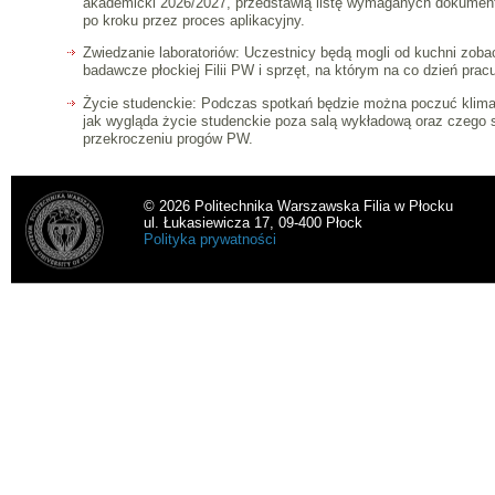
akademicki 2026/2027, przedstawią listę wymaganych dokumen
po kroku przez proces aplikacyjny.
Zwiedzanie laboratoriów: Uczestnicy będą mogli od kuchni zob
badawcze płockiej Filii PW i sprzęt, na którym na co dzień prac
Życie studenckie: Podczas spotkań będzie można poczuć klimat 
jak wygląda życie studenckie poza salą wykładową oraz czego 
przekroczeniu progów PW.
© 2026 Politechnika Warszawska Filia w Płocku
ul. Łukasiewicza 17, 09-400 Płock
Polityka prywatności