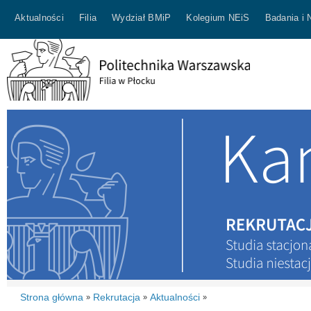
Aktualności
Filia
Wydział BMiP
Kolegium NEiS
Badania i 
Strona główna
Rekrutacja
Aktualności
»
»
»