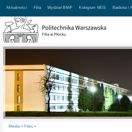
Aktualności
Filia
Wydział BMiP
Kolegium NEiS
Badania i 
Media
Files
»
»