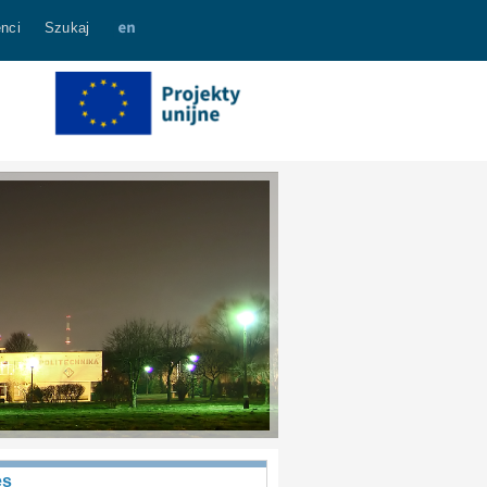
nci
Szukaj
es