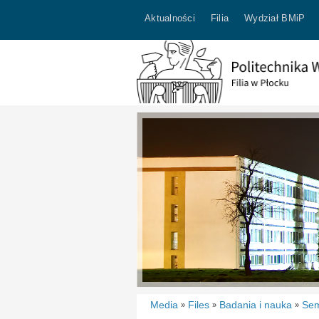
Aktualności
Filia
Wydział BMiP
Media
Files
Badania i nauka
Sem
»
»
»