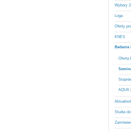
Wybory 2
Loga
Oferty pr
KNES
Badania 
Oferta
Semina
Stopni
AQUA 
Aktualnośc
Studia do
Zamówien