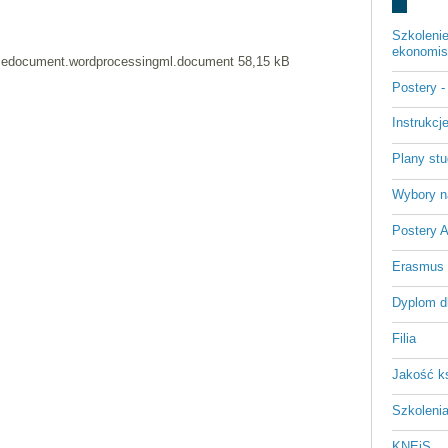
Szkoleni
ekonomist
cedocument.wordprocessingml.document 58,15 kB
Postery 
Instrukc
Plany st
Wybory n
Postery 
Erasmus
Dyplom d
Filia
Jakość k
Szkoleni
KNEiS