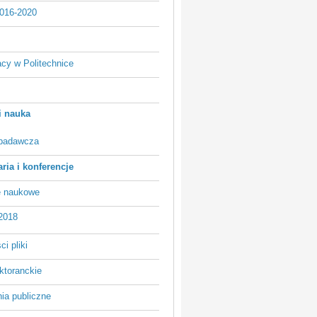
016-2020
acy w Politechnice
i nauka
 badawcza
ria i konferencje
e naukowe
2018
i pliki
ktoranckie
ia publiczne