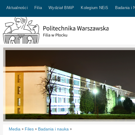
Aktualności
Filia
Wydział BMiP
Kolegium NEiS
Badania i 
Media
Files
Badania i nauka
»
»
»