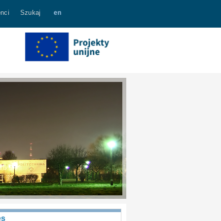
nci
Szukaj
es