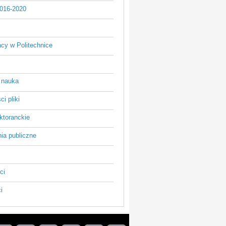
016-2020
acy w Politechnice
 nauka
i pliki
ktoranckie
ia publiczne
ci
i