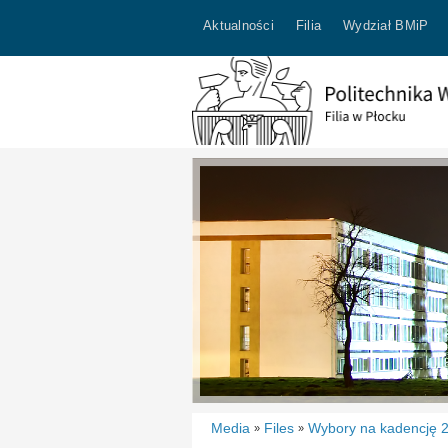
Aktualności
Filia
Wydział BMiP
Media
Files
Wybory na kadencję 
»
»