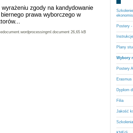
 wyrażeniu zgody na kandydowanie
Szkoleni
k biernego prawa wyborczego w
ekonomist
torów...
Postery 
cedocument.wordprocessingml.document 26,65 kB
Instrukc
Plany st
Wybory n
Postery 
Erasmus
Dyplom d
Filia
Jakość k
Szkoleni
KNEiS