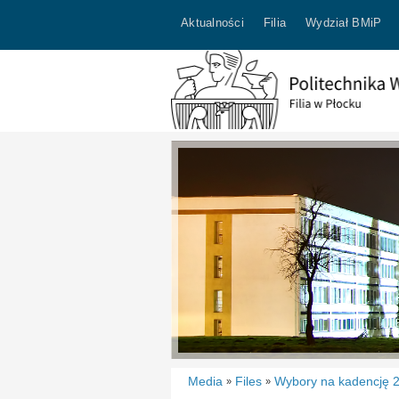
Aktualności
Filia
Wydział BMiP
Media
Files
Wybory na kadencję 
»
»