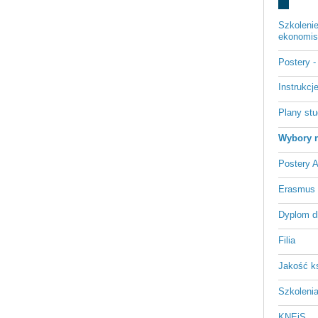
Szkoleni
ekonomist
Postery 
Instrukc
Plany st
Wybory n
Postery 
Erasmus
Dyplom d
Filia
Jakość k
Szkoleni
KNEiS