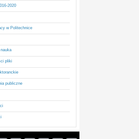
016-2020
acy w Politechnice
 nauka
i pliki
ktoranckie
ia publiczne
ci
i