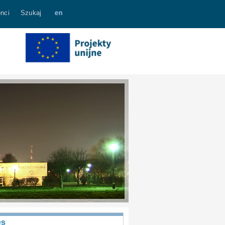
nci
Szukaj
es