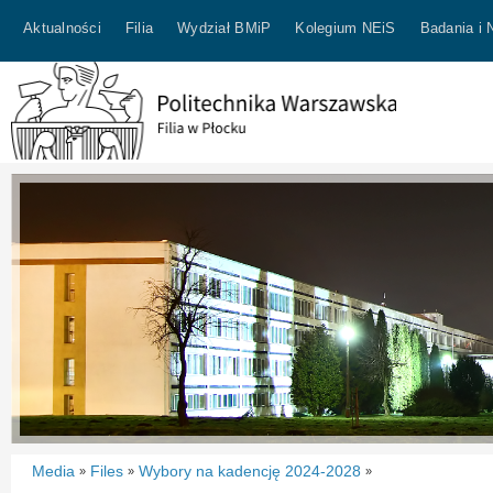
Aktualności
Filia
Wydział BMiP
Kolegium NEiS
Badania i 
Media
Files
Wybory na kadencję 2024-2028
»
»
»