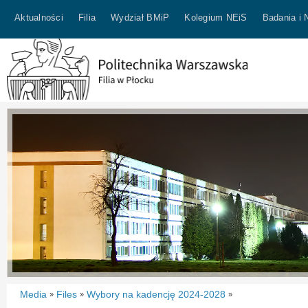
Aktualności
Filia
Wydział BMiP
Kolegium NEiS
Badania i 
Media
Files
Wybory na kadencję 2024-2028
»
»
»