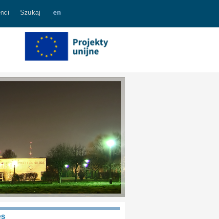
nci
Szukaj
es