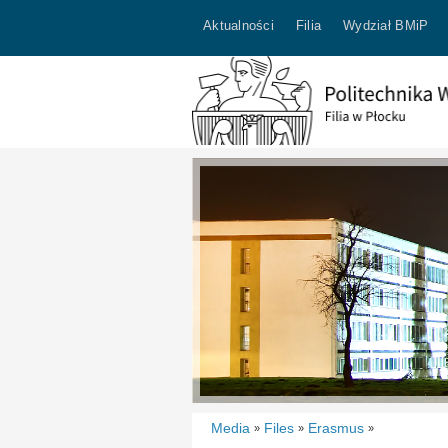
Aktualności
Filia
Wydział BMiP
Media
Files
Erasmus
»
»
»