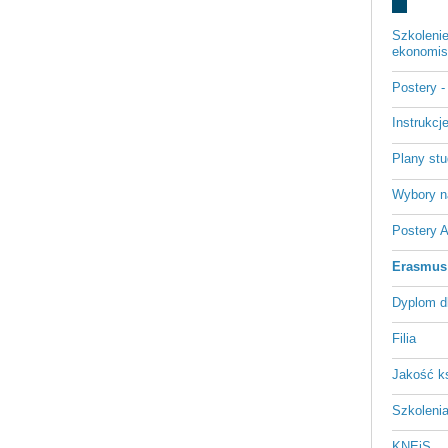
Szkoleni
ekonomist
Postery 
Instrukc
Plany st
Wybory n
Postery 
Erasmus
Dyplom d
Filia
Jakość k
Szkoleni
KNEiS