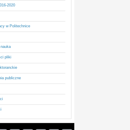
016-2020
acy w Politechnice
 nauka
i pliki
ktoranckie
ia publiczne
ci
i