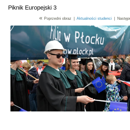
Piknik Europejski 3
«
Poprzedni obraz
|
Aktualności studenci
|
Następ