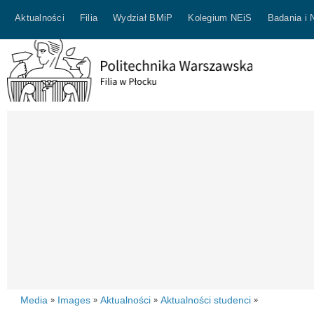
Aktualności
Filia
Wydział BMiP
Kolegium NEiS
Badania i 
Media
Images
Aktualności
Aktualności studenci
»
»
»
»