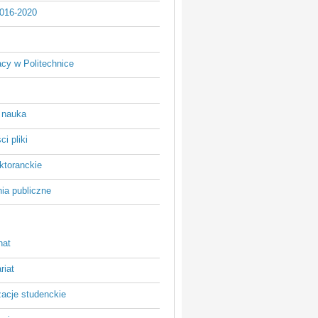
016-2020
acy w Politechnice
 nauka
i pliki
ktoranckie
ia publiczne
nat
riat
zacje studenckie