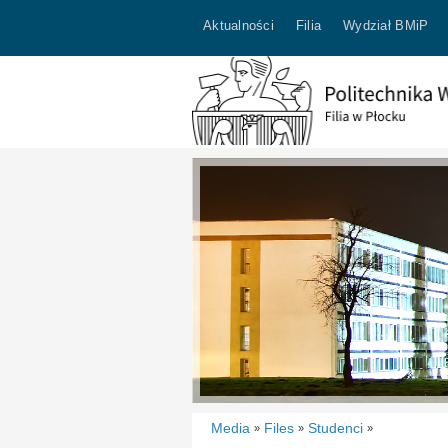
Aktualności
Filia
Wydział BMiP
Media
Files
Studenci
»
»
»