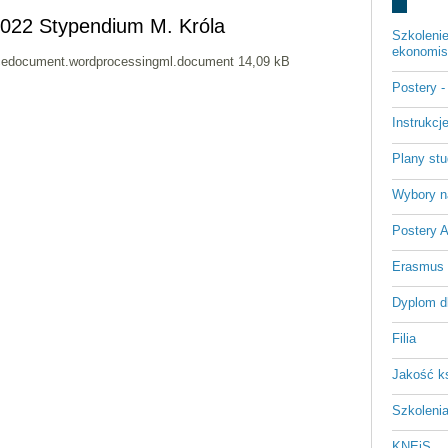
2022 Stypendium M. Króla
Szkoleni
ekonomist
cedocument.wordprocessingml.document 14,09 kB
Postery 
Instrukc
Plany st
Wybory n
Postery 
Erasmus
Dyplom d
Filia
Jakość k
Szkoleni
KNEiS