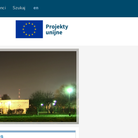
nci
Szukaj
es