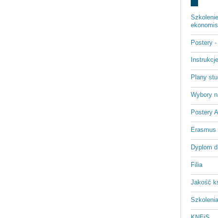
Szkoleni
ekonomist
Postery 
Instrukc
Plany st
Wybory n
Postery 
Erasmus
Dyplom d
Filia
Jakość k
Szkoleni
KNEiS