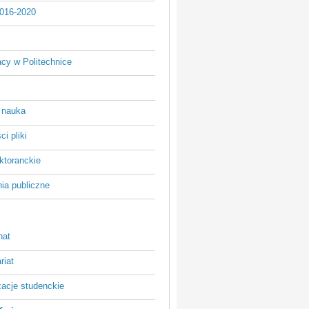
016-2020
acy w Politechnice
 nauka
i pliki
ktoranckie
ia publiczne
nat
riat
zacje studenckie