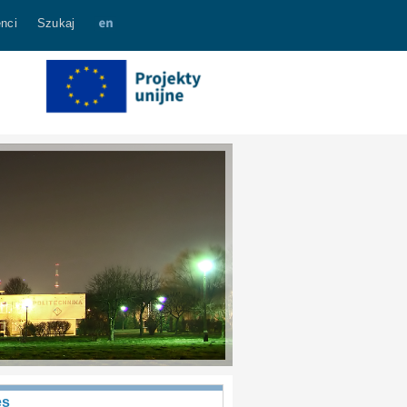
nci
Szukaj
es