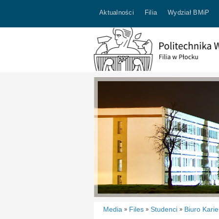
Aktualności
Filia
Wydział BMiP
Media
Files
Studenci
Biuro Karie
»
»
»