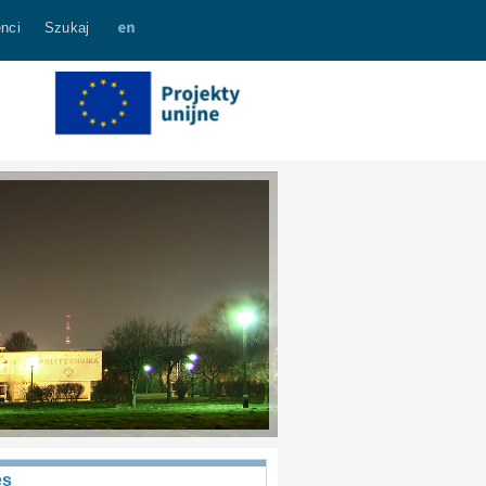
nci
Szukaj
es