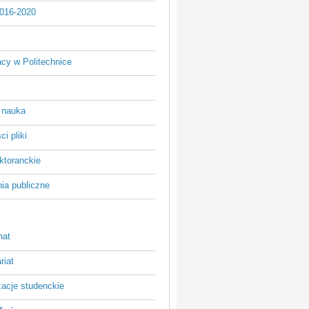
016-2020
acy w Politechnice
 nauka
i pliki
ktoranckie
ia publiczne
nat
riat
zacje studenckie