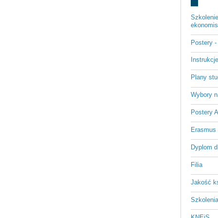
Szkoleni
ekonomist
Postery 
Instrukc
Plany st
Wybory n
Postery 
Erasmus
Dyplom d
Filia
Jakość k
Szkoleni
KNEiS