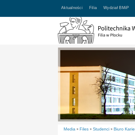
Aktualności
Filia
Wydział BMiP
Media
Files
Studenci
Biuro Karie
»
»
»