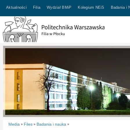
Aktualności
Filia
Wydział BMiP
Kolegium NEiS
Badania i 
Media
Files
Badania i nauka
»
»
»