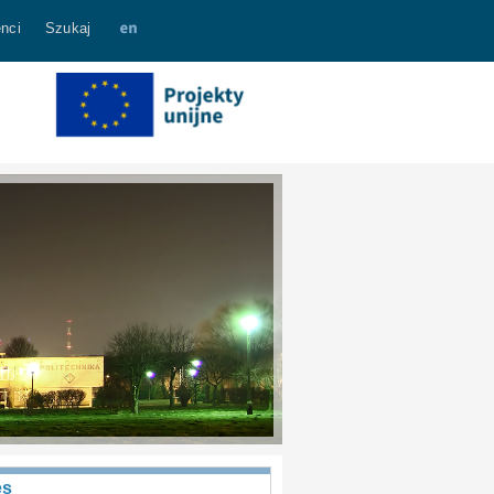
nci
Szukaj
es