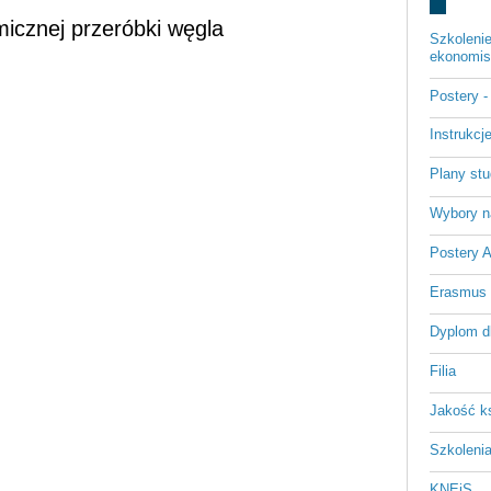
micznej przeróbki węgla
Szkoleni
ekonomist
Postery 
Instrukc
Plany st
Wybory n
Postery 
Erasmus
Dyplom d
Filia
Jakość k
Szkoleni
KNEiS