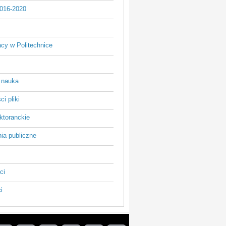
016-2020
acy w Politechnice
 nauka
i pliki
ktoranckie
ia publiczne
ci
i