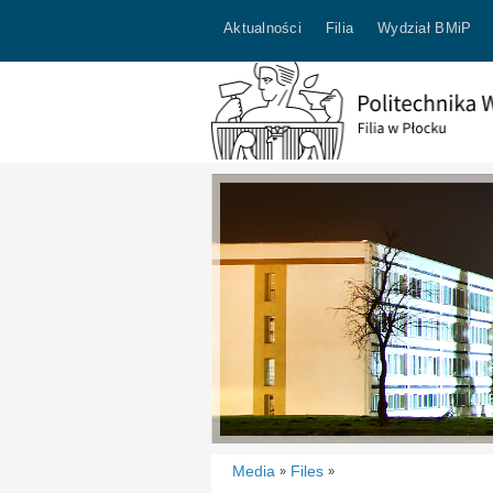
Aktualności
Filia
Wydział BMiP
Media
Files
»
»