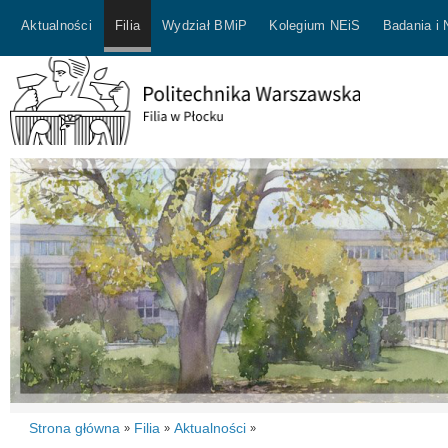
Aktualności
Filia
Wydział BMiP
Kolegium NEiS
Badania i
Strona główna
Filia
Aktualności
»
»
»