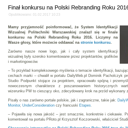
Finał konkursu na Polski Rebranding Roku 201
Opublikowano: 01.02.2017 10:23
Mamy przyjemność poinformować, że System Identyfikacji
Wizualnej Politechniki Warszawskiej znalazł się w finale
konkursu na Polski Rebranding Roku 2016.
Liczymy na
Wasze głosy, które możecie oddawać na
stronie konkursu
.
Zarówno nasze nowe logo, jak i cały system identyfikacji
wizualnej były szeroko komentowane przez projektantów, grafików
i marketingowców.
– To przykład kompleksowego myślenia o temacie identyfikacji, bazując
cechach marki – chwalił w portalu DailyWeb.pl Dominik Pacholczyk pro
Studio Podpunkt stojące za projektem, opracowało spójną i przemyś
nowoczesnym charakterze z poszanowaniem historycznych warto
wizerunku PW to cieszący oko, zdecydowany krok na przód wykonany z
Pisały o nas zarówno portale polskie, jak i zagraniczne, takie jak:
Daily
Monitor
,
UnderConsideration
czy francuski
Etapes
.
– Pojawiła się nowa jakość – jest smacznie, konkretnie i ciekawie. 
komentował na portalu PRoto.pl Krzysztof Koczorowski, właściciel Stu