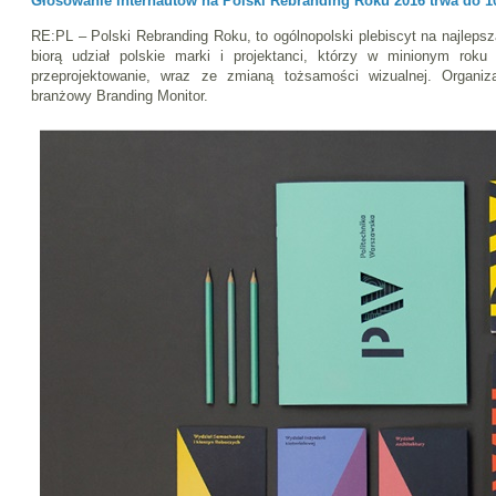
Głosowanie internautów na Polski Rebranding Roku 2016 trwa do 1
RE:PL – Polski Rebranding Roku, to ogólnopolski plebiscyt na najleps
biorą udział polskie marki i projektanci, którzy w minionym roku
przeprojektowanie, wraz ze zmianą tożsamości wizualnej. Organiz
branżowy Branding Monitor.