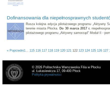
Dofinansowania dla niepełnosprawnych student
Rusza kolejna edycja pilotażowego programu „Aktywny S
terenie miasta Płocka.
Do 30 marca 2017 r.
niepełnospr
pilotażowego programu „Aktywny samorząd" Moduł II - po
« Poprzedni
1
...
115
116
117
118
119
120
121
122
123
124
125
126
127
© 2026 Politechnika Warszawska Filia w Płocku
ul. Łukasiewicza 17, 09-400 Płock
Polityka prywatności