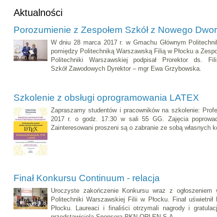
Aktualności
Porozumienie z Zespołem Szkół z Nowego Dwo
W dniu 28 marca 2017 r. w Gmachu Głównym Politechnik
pomiędzy Politechniką Warszawską Filią w Płocku a Zes
Politechniki Warszawskiej podpisał Prorektor ds. F
Szkół Zawodowych Dyrektor – mgr Ewa Grzybowska.
Szkolenie z obsługi oprogramowania LATEX
Zapraszamy studentów i pracowników na szkolenie: Profe
2017 r. o godz. 17:30 w sali 55 GG. Zajęcia poprowa
Zainteresowani proszeni są o zabranie ze sobą własnych 
Finał Konkursu Continuum - relacja
Uroczyste zakończenie Konkursu wraz z ogłoszeniem
Politechniki Warszawskiej Filii w Płocku. Finał uświetni
Płocku. Laureaci i finaliści otrzymali nagrody i gratu
przedstawiciela Sponsora PKN ORLEN S.A.