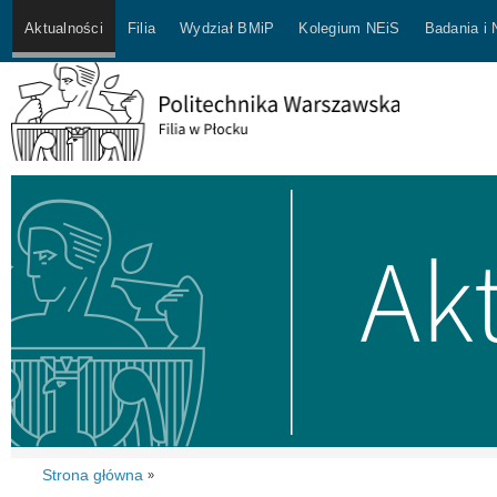
Aktualności
Filia
Wydział BMiP
Kolegium NEiS
Badania i
Strona główna
»