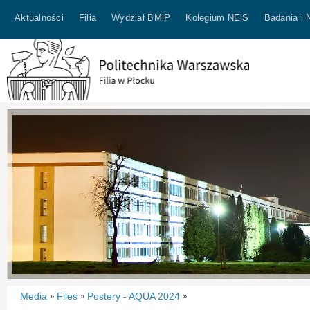
Aktualności
Filia
Wydział BMiP
Kolegium NEiS
Badania i 
Media
Files
Postery - AQUA 2024
»
»
»