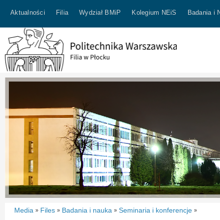
Aktualności
Filia
Wydział BMiP
Kolegium NEiS
Badania i 
Media
Files
Badania i nauka
Seminaria i konferencje
»
»
»
»