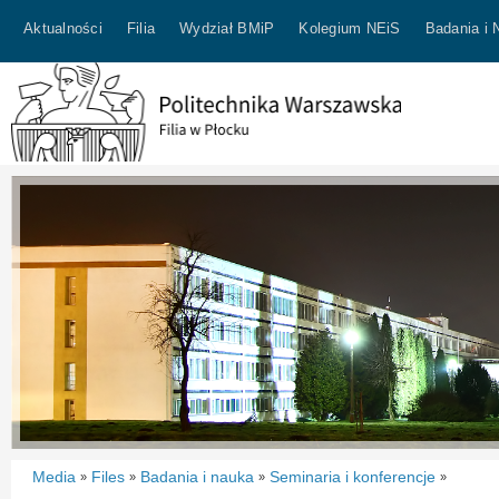
Aktualności
Filia
Wydział BMiP
Kolegium NEiS
Badania i 
Media
Files
Badania i nauka
Seminaria i konferencje
»
»
»
»