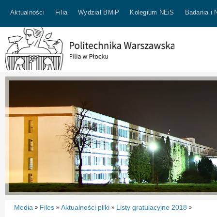
Aktualności
Filia
Wydział BMiP
Kolegium NEiS
Badania i 
Media
Files
Aktualności pliki
Listy gratulacyjne 2018
»
»
»
»