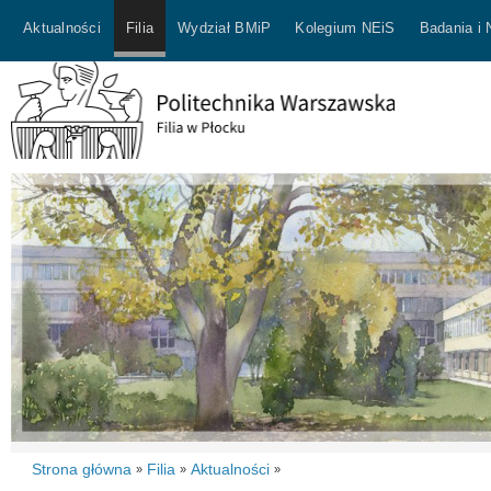
Aktualności
Filia
Wydział BMiP
Kolegium NEiS
Badania i
Strona główna
Filia
Aktualności
»
»
»