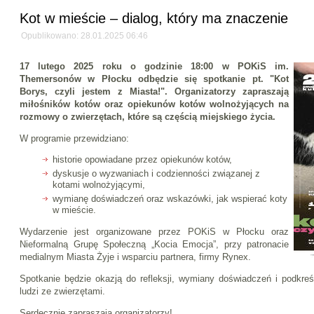
Kot w mieście – dialog, który ma znaczenie
Opublikowano: 28.01.2025 06:46
17 lutego 2025 roku o godzinie 18:00 w POKiS im.
Themersonów w Płocku odbędzie się spotkanie pt.
"Kot
Borys, czyli jestem z Miasta!"
. Organizatorzy zapraszają
miłośników kotów oraz opiekunów kotów wolnożyjących na
rozmowy o zwierzętach, które są częścią miejskiego życia.
W programie przewidziano:
historie opowiadane przez opiekunów kotów,
dyskusje o wyzwaniach i codzienności związanej z
kotami wolnożyjącymi,
wymianę doświadczeń oraz wskazówki, jak wspierać koty
w mieście.
Wydarzenie jest organizowane przez POKiS w Płocku oraz
Nieformalną Grupę Społeczną „Kocia Emocja”, przy patronacie
medialnym Miasta Żyje i wsparciu partnera, firmy Rynex.
Spotkanie będzie okazją do refleksji, wymiany doświadczeń i podkreśl
ludzi ze zwierzętami.
Serdecznie zapraszają organizatorzy!